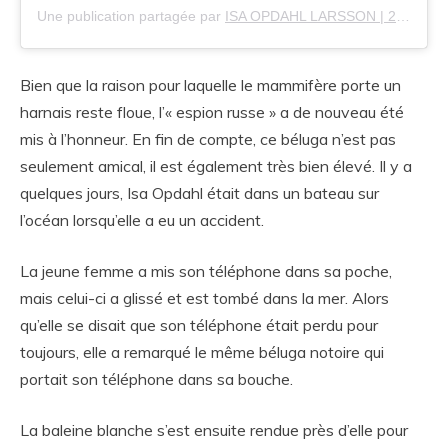
Une publication partagée par
ISA OPDAHL LARSSON | 21
(@isa.
Bien que la raison pour laquelle le mammifère porte un
harnais reste floue, l’« espion russe » a de nouveau été
mis à l’honneur. En fin de compte, ce béluga n’est pas
seulement amical, il est également très bien élevé. Il y a
quelques jours, Isa Opdahl était dans un bateau sur
l’océan lorsqu’elle a eu un accident.
La jeune femme a mis son téléphone dans sa poche,
mais celui-ci a glissé et est tombé dans la mer. Alors
qu’elle se disait que son téléphone était perdu pour
toujours, elle a remarqué le même béluga notoire qui
portait son téléphone dans sa bouche.
La baleine blanche s’est ensuite rendue près d’elle pour