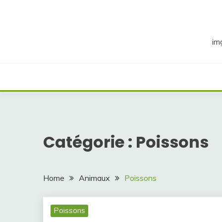
Skip
to
content
im
Catégorie :
Poissons
Home
Animaux
Poissons
Poissons