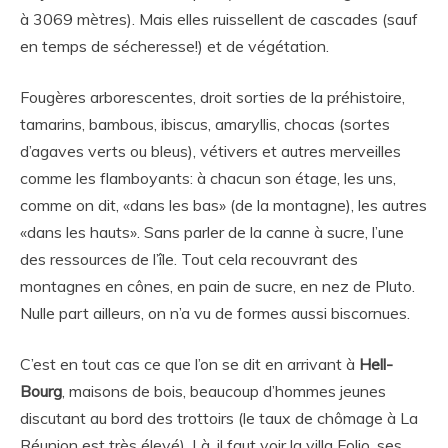
à 3069 mètres). Mais elles ruissellent de cascades (sauf
en temps de sécheresse!) et de végétation.
Fougères arborescentes, droit sorties de la préhistoire,
tamarins, bambous, ibiscus, amaryllis, chocas (sortes
d’agaves verts ou bleus), vétivers et autres merveilles
comme les flamboyants: à chacun son étage, les uns,
comme on dit, «dans les bas» (de la montagne), les autres
«dans les hauts». Sans parler de la canne à sucre, l’une
des ressources de l’île. Tout cela recouvrant des
montagnes en cônes, en pain de sucre, en nez de Pluto.
Nulle part ailleurs, on n’a vu de formes aussi biscornues.
C’est en tout cas ce que l’on se dit en arrivant à
Hell-
Bourg
, maisons de bois, beaucoup d’hommes jeunes
discutant au bord des trottoirs (le taux de chômage à La
Réunion est très élevé). Là, il faut voir la villa Folio, ses