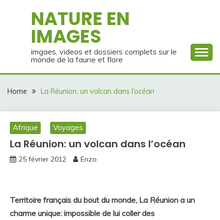
Skip
NATURE EN
to
IMAGES
content
imgaes, videos et dossiers complets sur le
monde de la faune et flore
Home
La Réunion: un volcan dans l’océan
Afrique
Voyages
La Réunion: un volcan dans l’océan
25 février 2012
Enzo
Territoire français du bout du monde, La Réunion a un
charme unique: impossible de lui coller des