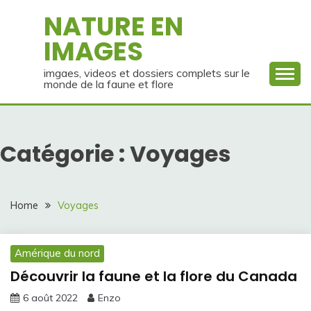
Skip
NATURE EN
to
IMAGES
content
imgaes, videos et dossiers complets sur le
monde de la faune et flore
Catégorie :
Voyages
Home
Voyages
Amérique du nord
Découvrir la faune et la flore du Canada
6 août 2022
Enzo