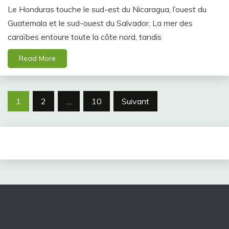
Le Honduras touche le sud-est du Nicaragua, l’ouest du
Guatemala et le sud-ouest du Salvador. La mer des
caraïbes entoure toute la côte nord, tandis
Read More
Navigation
1
2
…
10
Suivant
des
articles