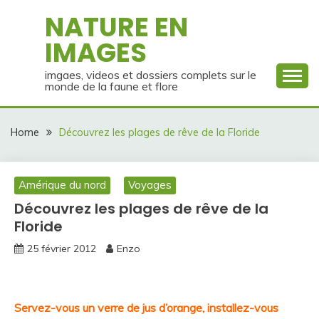
Skip
NATURE EN
to
IMAGES
content
imgaes, videos et dossiers complets sur le
monde de la faune et flore
Home
Découvrez les plages de rêve de la Floride
Amérique du nord
Voyages
Découvrez les plages de rêve de la
Floride
25 février 2012
Enzo
Servez-vous un verre de jus d’orange, installez-vous