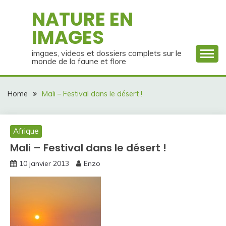
Skip
NATURE EN
to
IMAGES
content
imgaes, videos et dossiers complets sur le
monde de la faune et flore
Home
Mali – Festival dans le désert !
Afrique
Mali – Festival dans le désert !
10 janvier 2013
Enzo