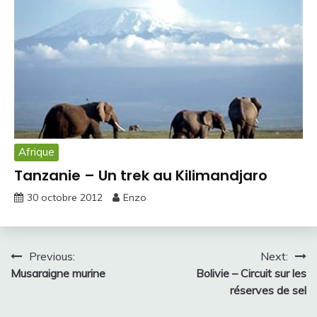
Afrique
Tanzanie – Un trek au Kilimandjaro
30 octobre 2012
Enzo
Navigation
Previous:
Next:
Musaraigne murine
Bolivie – Circuit sur les
de
réserves de sel
l’article