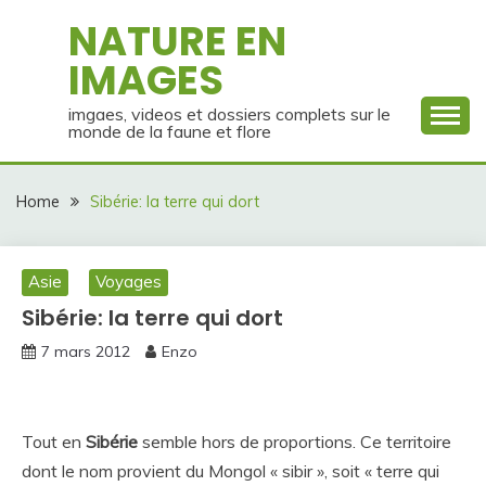
Skip
NATURE EN
to
IMAGES
content
imgaes, videos et dossiers complets sur le
monde de la faune et flore
Home
Sibérie: la terre qui dort
Asie
Voyages
Sibérie: la terre qui dort
7 mars 2012
Enzo
Tout en
Sibérie
semble hors de proportions. Ce territoire
dont le nom provient du Mongol « sibir », soit « terre qui