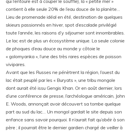
qui l’entoure est à couper le souffle), la « petite mer »
contient à elle seule 20% de l’eau douce de la planète…
Lieu de promenade idéal en été, destination de quelques
skieurs passionnés en hiver, spot d’escalade privilégié
toute l’année, les raisons d’y séjourner sont innombrables.
Le lac est de plus un écosystème unique. La seule colonie
de phoques d’eau douce au monde y côtoie le
« golomyanka », l’une des très rares espèces de poisson
vivipares.
Avant que les Russes ne pénètrent la région, l’ouest du
lac était peuplé par les « Buryats », une tribu mongole
dont aurait été issu Gengis Khan. Or en août dernier, lors
d’une conférence de presse, l’archéologue américain, John
E. Woods, annonçait avoir découvert sa tombe quelque
part au sud du lac… Un mongol gardait le site depuis son
enfance sans savoir pourquoi. Il n’aurait fait qu’obéir à son
père ; il pourrait être le dernier gardien chargé de veiller à