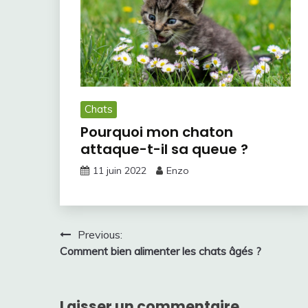
Chats
Pourquoi mon chaton
attaque-t-il sa queue ?
11 juin 2022
Enzo
Navigation
Previous:
Comment bien alimenter les chats âgés ?
de
l’article
Laisser un commentaire