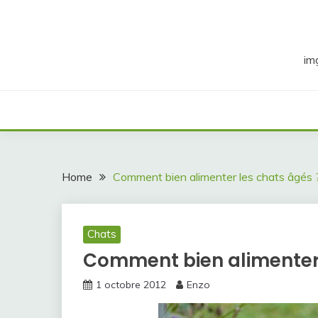
Skip
to
content
im
Home
Comment bien alimenter les chats âgés 
Chats
Comment bien alimenter 
1 octobre 2012
Enzo