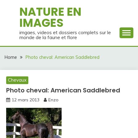
Skip
NATURE EN
to
IMAGES
content
imgaes, videos et dossiers complets sur le
monde de la faune et flore
Home
Photo cheval: American Saddlebred
Chevaux
Photo cheval: American Saddlebred
12 mars 2013
Enzo