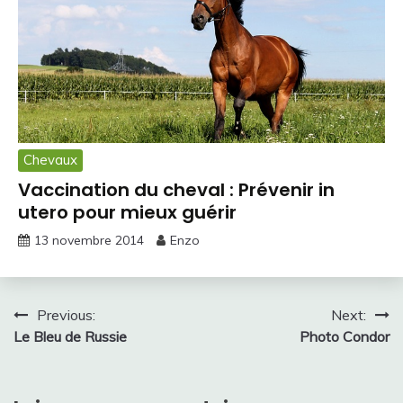
Chevaux
Vaccination du cheval : Prévenir in
utero pour mieux guérir
13 novembre 2014
Enzo
Navigation
Previous:
Next:
Le Bleu de Russie
Photo Condor
de
l’article