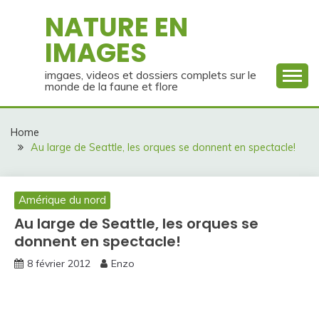
Skip
NATURE EN
to
IMAGES
content
imgaes, videos et dossiers complets sur le
monde de la faune et flore
Home
Au large de Seattle, les orques se donnent en spectacle!
Amérique du nord
Au large de Seattle, les orques se
donnent en spectacle!
8 février 2012
Enzo