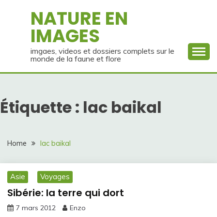
Skip
NATURE EN
to
IMAGES
content
imgaes, videos et dossiers complets sur le
monde de la faune et flore
Étiquette :
lac baikal
Home
lac baikal
Asie
Voyages
Sibérie: la terre qui dort
7 mars 2012
Enzo