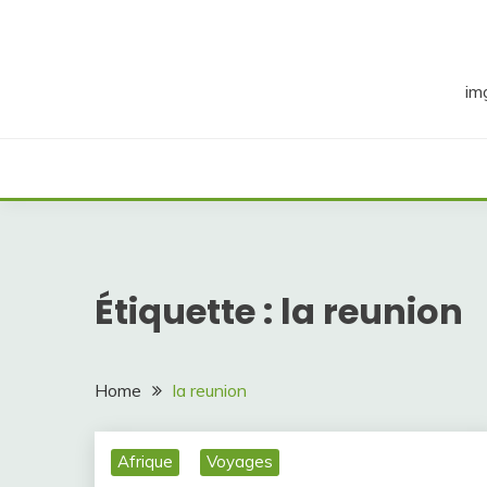
Skip
to
content
im
Étiquette :
la reunion
Home
la reunion
Afrique
Voyages