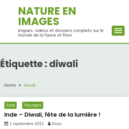
Skip
NATURE EN
to
IMAGES
content
imgaes, videos et dossiers complets sur le
monde de la faune et flore
Étiquette :
diwali
Home
diwali
Asie
Voyages
Inde – Diwali, fête de la lumière !
1 septembre 2012
Enzo