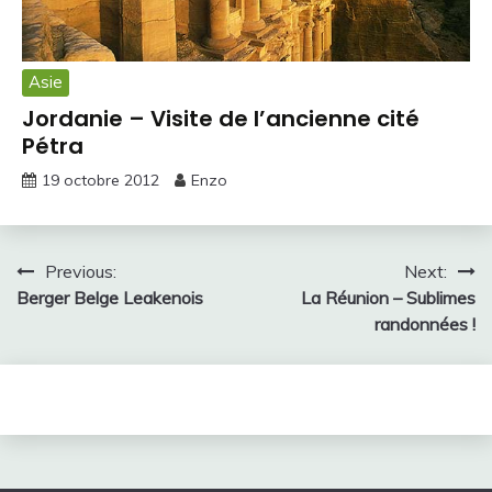
Asie
Jordanie – Visite de l’ancienne cité
Pétra
19 octobre 2012
Enzo
Navigation
Previous:
Next:
Berger Belge Leakenois
La Réunion – Sublimes
de
randonnées !
l’article