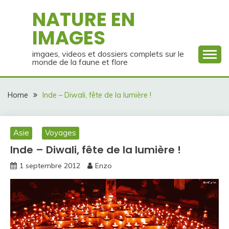
Skip
NATURE EN
to
IMAGES
content
imgaes, videos et dossiers complets sur le
monde de la faune et flore
Home
Inde – Diwali, fête de la lumière !
Asie
Voyages
Inde – Diwali, fête de la lumière !
1 septembre 2012
Enzo