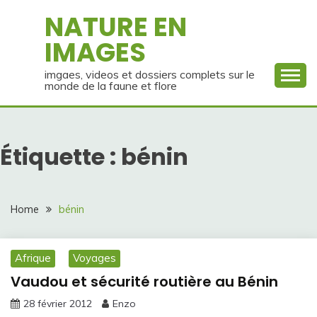
Skip
NATURE EN
to
IMAGES
content
imgaes, videos et dossiers complets sur le
monde de la faune et flore
Étiquette :
bénin
Home
bénin
Afrique
Voyages
Vaudou et sécurité routière au Bénin
28 février 2012
Enzo