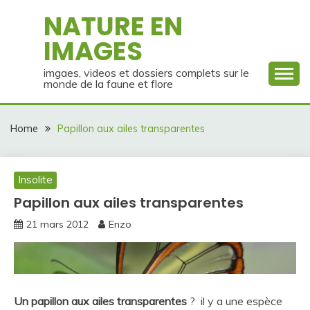
Skip
NATURE EN
to
IMAGES
content
imgaes, videos et dossiers complets sur le
monde de la faune et flore
Home
Papillon aux ailes transparentes
Insolite
Papillon aux ailes transparentes
21 mars 2012
Enzo
Un papillon aux ailes transparentes
? il y a une espèce