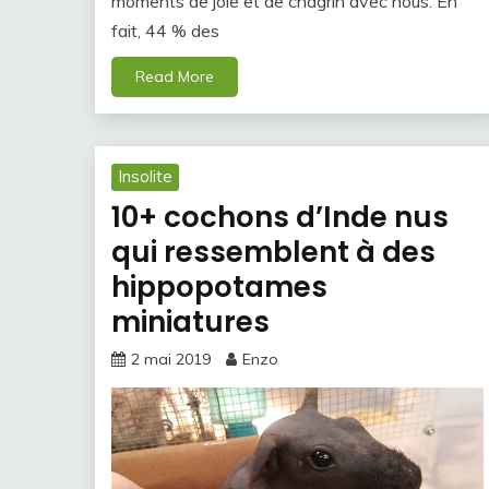
moments de joie et de chagrin avec nous. En
fait, 44 % des
Read More
Insolite
10+ cochons d’Inde nus
qui ressemblent à des
hippopotames
miniatures
2 mai 2019
Enzo