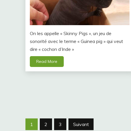
On les appelle « Skinny Pigs », un jeu de
sonorité avec le terme « Guinea pig » qui veut
dire « cochon d’Inde »
Read More
Navigation
1
2
3
Suivant