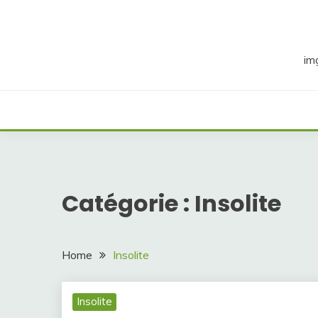
Skip
to
content
im
Catégorie :
Insolite
Home
Insolite
Insolite