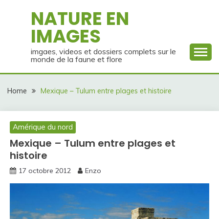
Skip
NATURE EN
to
IMAGES
content
imgaes, videos et dossiers complets sur le
monde de la faune et flore
Home
Mexique – Tulum entre plages et histoire
Amérique du nord
Mexique – Tulum entre plages et
histoire
17 octobre 2012
Enzo