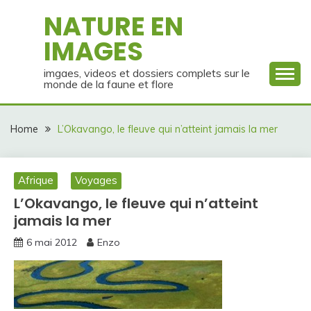
Skip
NATURE EN
to
IMAGES
content
imgaes, videos et dossiers complets sur le
monde de la faune et flore
Home
L’Okavango, le fleuve qui n’atteint jamais la mer
Afrique
Voyages
L’Okavango, le fleuve qui n’atteint
jamais la mer
6 mai 2012
Enzo