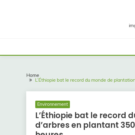
Skip
to
content
im
Home
L’Éthiopie bat le record du monde de plantation
Environnement
L’Éthiopie bat le record
d’arbres en plantant 350 
heures