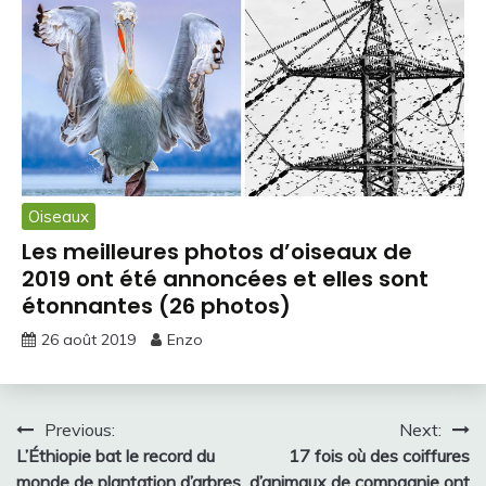
Oiseaux
Les meilleures photos d’oiseaux de
2019 ont été annoncées et elles sont
étonnantes (26 photos)
26 août 2019
Enzo
Navigation
Previous:
Next:
L’Éthiopie bat le record du
17 fois où des coiffures
de
monde de plantation d’arbres
d’animaux de compagnie ont