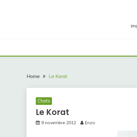
Skip
to
content
im
Home
Le Korat
Chats
Le Korat
9 novembre 2012
Enzo