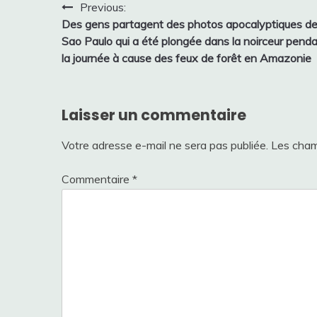
Navigation
Previous:
Des gens partagent des photos apocalyptiques d
de
Sao Paulo qui a été plongée dans la noirceur pend
l’article
la journée à cause des feux de forêt en Amazonie
Laisser un commentaire
Votre adresse e-mail ne sera pas publiée.
Les cham
Commentaire
*