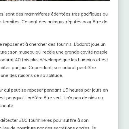
es, sont des mammifères édentées très pacifiques qui
e termites. Ce sont des animaux réputés pour être de
e reposer et à chercher des fourmis. L’odorat joue un
iture : son museau qui recèle une grande cavité nasale
 un odorat 40 fois plus développé que les humains et est
mites par jour. Cependant, son odorat peut être
 une des raisons de sa solitude.
meur qui peut se reposer pendant 15 heures par jours en
t pourquoi il préfère être seul. Il n’a pas de nids ou
unauté.
t détecter 300 fourmilières pour suffire à son
n lieu de nourriture par des secrétions anales. Ils