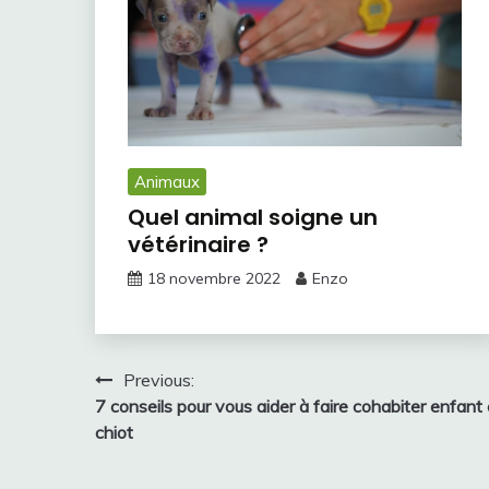
Animaux
Quel animal soigne un
vétérinaire ?
18 novembre 2022
Enzo
Navigation
Previous:
7 conseils pour vous aider à faire cohabiter enfant 
de
chiot
l’article