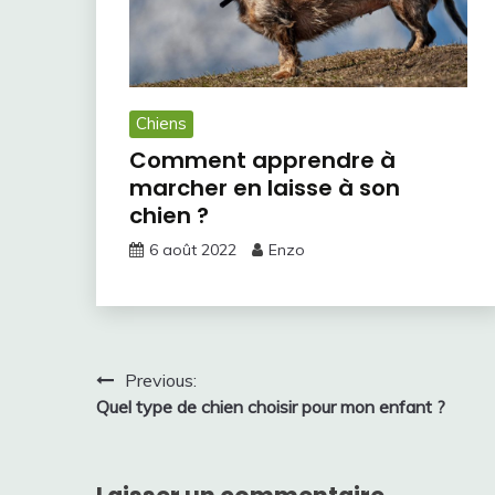
Chiens
Comment apprendre à
marcher en laisse à son
chien ?
6 août 2022
Enzo
Navigation
Previous:
Quel type de chien choisir pour mon enfant ?
de
l’article