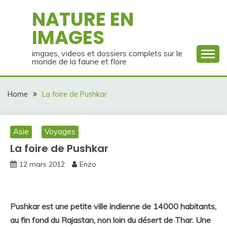
Skip
NATURE EN
to
IMAGES
content
imgaes, videos et dossiers complets sur le
monde de la faune et flore
Home
La foire de Pushkar
Asie
Voyages
La foire de Pushkar
12 mars 2012
Enzo
Pushkar est une petite ville indienne de 14000 habitants,
au fin fond du Rajastan, non loin du désert de Thar. Une