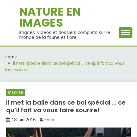
Skip
NATURE EN
to
IMAGES
content
imgaes, videos et dossiers complets sur le
monde de la faune et flore
Home
Il met la balle dans ce bol spécial … ce qu’il fait va vous
faire sourire!
Insolite
Il met la balle dans ce bol spécial … ce
qu’il fait va vous faire sourire!
18 juin 2016
Enzo