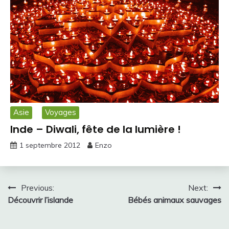
Asie
Voyages
Inde – Diwali, fête de la lumière !
1 septembre 2012
Enzo
Navigation
Previous:
Next:
Découvrir l’islande
Bébés animaux sauvages
de
l’article