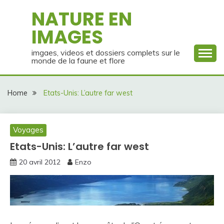
Skip
NATURE EN
to
IMAGES
content
imgaes, videos et dossiers complets sur le
monde de la faune et flore
Home
Etats-Unis: L’autre far west
Voyages
Etats-Unis: L’autre far west
20 avril 2012
Enzo