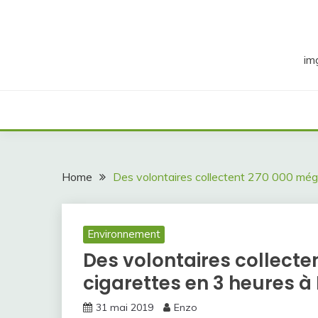
Skip
to
content
im
Home
Des volontaires collectent 270 000 mégo
Environnement
Des volontaires collecte
cigarettes en 3 heures à
31 mai 2019
Enzo