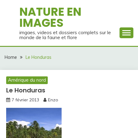
Skip
NATURE EN
to
IMAGES
content
imgaes, videos et dossiers complets sur le
monde de la faune et flore
Home
Le Honduras
Amérique du nord
Le Honduras
7 février 2013
Enzo