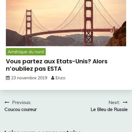
Amérique du nord
Vous partez aux Etats-Unis? Alors
n’oubliez pas ESTA
23 novembre 2019
Enzo
Navigation
Previous:
Next:
Coucou coureur
Le Bleu de Russie
de
l’article