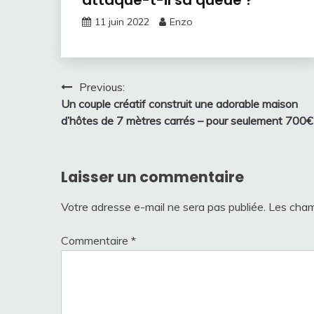
attaque-t-il sa queue ?
11 juin 2022
Enzo
Navigation
Previous:
Un couple créatif construit une adorable maison
de
d’hôtes de 7 mètres carrés – pour seulement 700€
l’article
Laisser un commentaire
Votre adresse e-mail ne sera pas publiée.
Les cham
Commentaire
*