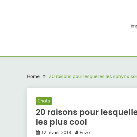
Skip
to
content
im
Home
20 raisons pour lesquelles les sphynx son
Chats
20 raisons pour lesquell
les plus cool
12 février 2019
Enzo