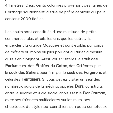
44 mètres. Deux cents colonnes provenant des ruines de
Carthage soutiennent la salle de prière centrale qui peut
contenir 2000 fidèles.
Les souks sont constitués d’une multitude de petits
commerces plus étroits les uns que les autres. Ils
encerclent la grande Mosquée et sont établis par corps
de métiers du moins au plus polluant au fur et à mesure
qu’ils s’en éloignent. Ainsi, vous visiterez le s
ouk des
Parfumeurs
, des
Étoffes
, du
Coton
, des
Orfèvres
, puis
le
souk des Selliers
pour finir par le
souk des Forgerons
et
celui des
Teinturiers
. Si vous devez visiter un seul des
nombreux palais de la médina, appelés
Dars
, construits
entre le XIIème et XVIe siècle, choisissez le
Dar Ohtman
,
avec ses faïences multicolores sur les murs, ses
chapiteaux de style néo-corinthien, son patio somptueux.