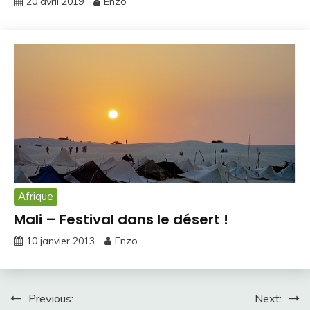
20 avril 2019
Enzo
Afrique
Mali – Festival dans le désert !
10 janvier 2013
Enzo
Navigation
Previous:
Next: