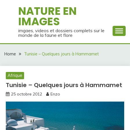
Skip
NATURE EN
to
IMAGES
content
imgaes, videos et dossiers complets sur le
monde de la faune et flore
Home
Tunisie – Quelques jours à Hammamet
Afrique
Tunisie – Quelques jours à Hammamet
25 octobre 2012
Enzo