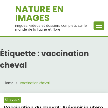
Skip
NATURE EN
to
IMAGES
content
imgaes, videos et dossiers complets sur le
monde de la faune et flore
Étiquette :
vaccination
cheval
Home
vaccination cheval
Chevaux
Vaccination du cheval : Prévenir in utero