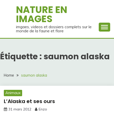
Skip
NATURE EN
to
IMAGES
content
imgaes, videos et dossiers complets sur le
monde de la faune et flore
Étiquette :
saumon alaska
Home
saumon alaska
Animaux
L’Alaska et ses ours
31 mars 2012
Enzo