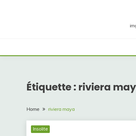
Skip
to
content
im
Étiquette :
riviera ma
Home
riviera maya
Insolite