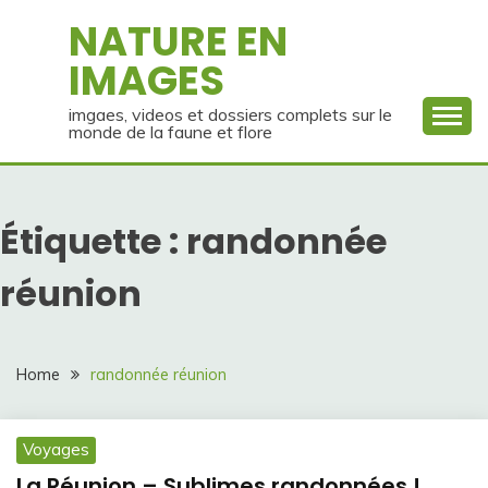
Skip
NATURE EN
to
IMAGES
content
imgaes, videos et dossiers complets sur le
monde de la faune et flore
Étiquette :
randonnée
réunion
Home
randonnée réunion
Voyages
La Réunion – Sublimes randonnées !