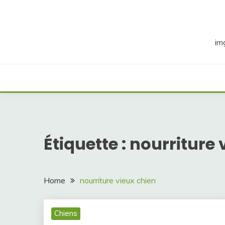
Skip
to
content
im
Étiquette :
nourriture 
Home
nourriture vieux chien
Chiens