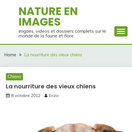
Skip
NATURE EN
to
IMAGES
content
imgaes, videos et dossiers complets sur le
monde de la faune et flore
Home
La nourriture des vieux chiens
Chiens
La nourriture des vieux chiens
8 octobre 2012
Enzo