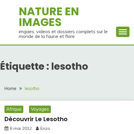
Skip
NATURE EN
to
IMAGES
content
imgaes, videos et dossiers complets sur le
monde de la faune et flore
Étiquette :
lesotho
Home
lesotho
Afrique
Voyages
Découvrir Le Lesotho
6 mai 2012
Enzo