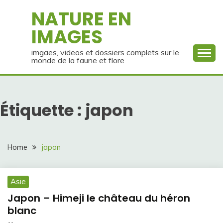
Skip
NATURE EN
to
IMAGES
content
imgaes, videos et dossiers complets sur le
monde de la faune et flore
Étiquette :
japon
Home
japon
Asie
Japon – Himeji le château du héron
blanc