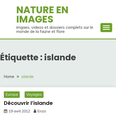
Skip
NATURE EN
to
IMAGES
content
imgaes, videos et dossiers complets sur le
monde de la faune et flore
Étiquette :
islande
Home
islande
Europe
Voyages
Découvrir l’islande
19 avril 2012
Enzo