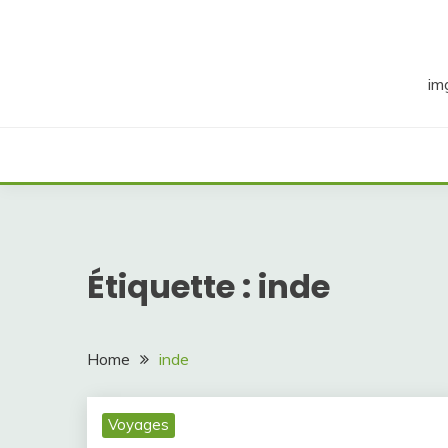
Skip
to
content
im
Étiquette :
inde
Home
inde
Voyages