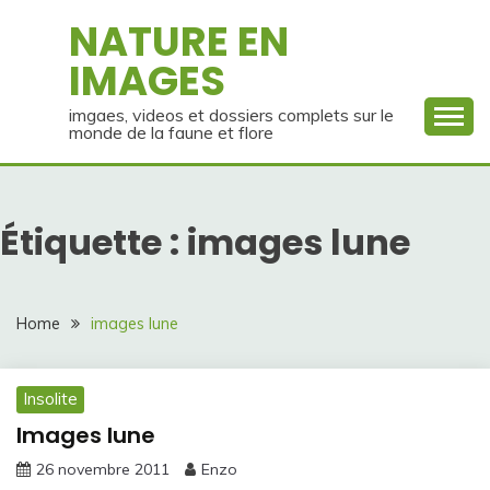
Skip
NATURE EN
to
IMAGES
content
imgaes, videos et dossiers complets sur le
monde de la faune et flore
Étiquette :
images lune
Home
images lune
Insolite
Images lune
26 novembre 2011
Enzo