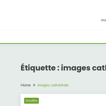
Skip
to
content
im
Étiquette :
images cat
Home
images cathédrale
Insolite