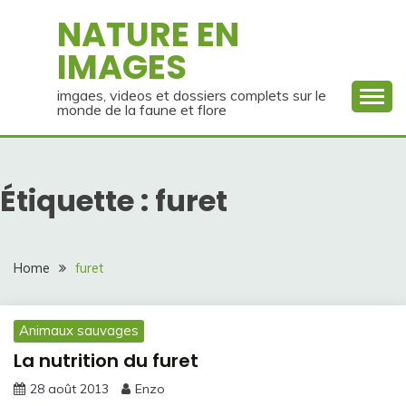
Skip
NATURE EN
to
IMAGES
content
imgaes, videos et dossiers complets sur le
monde de la faune et flore
Étiquette :
furet
Home
furet
Animaux sauvages
La nutrition du furet
28 août 2013
Enzo