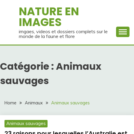
Skip
NATURE EN
to
IMAGES
content
imgaes, videos et dossiers complets sur le
monde de la faune et flore
Catégorie :
Animaux
sauvages
Home
Animaux
Animaux sauvages
Animaux sauvages
23 raisons pour lesquelles l’Australie est