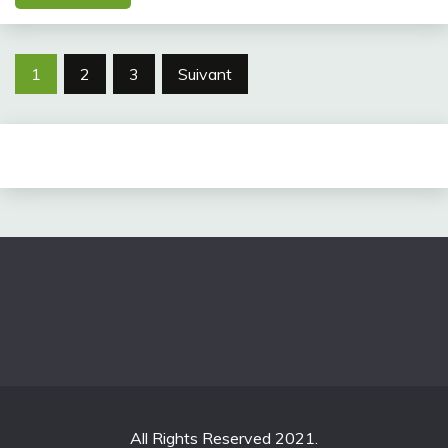
Navigation
1
2
3
Suivant
des
articles
All Rights Reserved 2021.