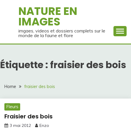
Skip
NATURE EN
to
IMAGES
content
imgaes, videos et dossiers complets sur le
monde de la faune et flore
Étiquette :
fraisier des bois
Home
fraisier des bois
Fleurs
Fraisier des bois
3 mai 2012
Enzo