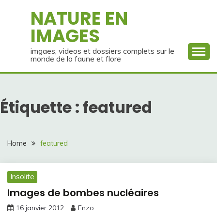
Skip
NATURE EN
to
IMAGES
content
imgaes, videos et dossiers complets sur le
monde de la faune et flore
Étiquette :
featured
Home
featured
Insolite
Images de bombes nucléaires
16 janvier 2012
Enzo