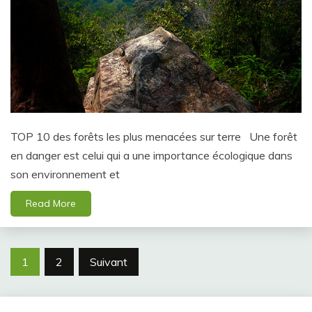
TOP 10 des forêts les plus menacées sur terre Une forêt
en danger est celui qui a une importance écologique dans
son environnement et
Read More
Navigation
1
2
Suivant
des
articles